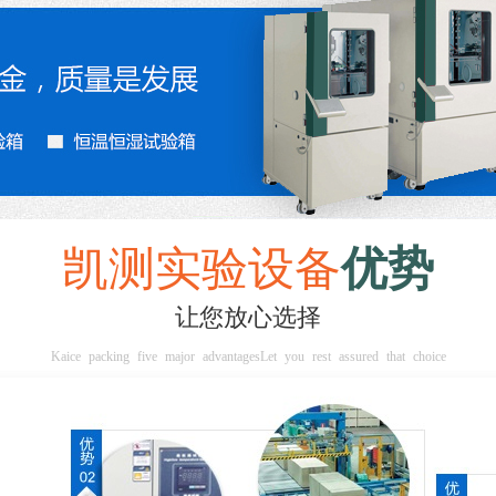
凯测实验设备
优势
让您放心选择
Kaice packing five major advantagesLet you rest assured that choice