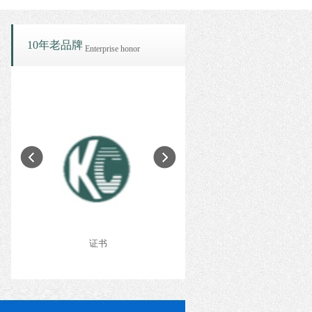
10年老品牌
Enterprise honor
可程式恒温恒湿试验箱
恒温试验箱
箱又名环境试验机，试验各
产品用途可程式恒温恒湿试验箱又名
产品用途恒
、耐湿性能。适合电子、
环境试验机，试验各种材料耐热、耐
机，试验各
证书
证书
证书
、车辆、金
寒、耐干、耐湿性能
适合电子、