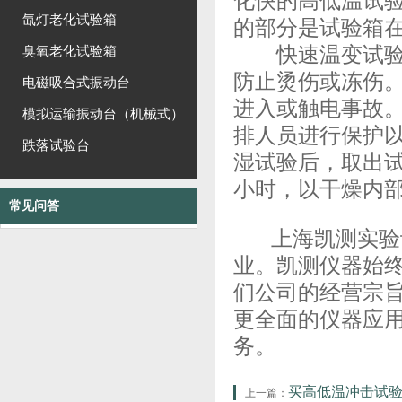
化快的高低温试
氙灯老化试验箱
的部分是试验箱在
快速温变试
臭氧老化试验箱
防止烫伤或冻伤
电磁吸合式振动台
进入或触电事故
模拟运输振动台（机械式）
排人员进行保护
跌落试验台
湿试验后，取出试
小时，以干燥内
常见问答
上海凯测实验
业。
凯测仪器
始
们公司的经营宗
更全面的仪器应用
务。
买高低温冲击试
上一篇：