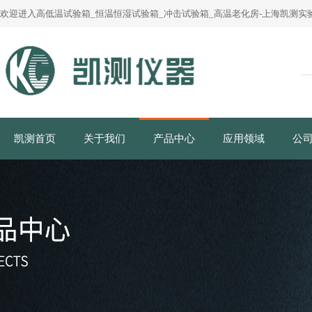
欢迎进入高低温试验箱_恒温恒湿试验箱_冲击试验箱_高温老化房-上海凯测实验
凯测首页
关于我们
产品中心
应用领域
公